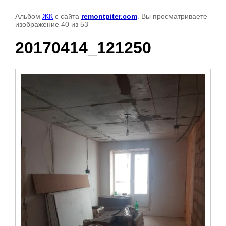
Альбом
ЖК
с сайта
remontpiter.com
. Вы просматриваете
изображение 40 из 53
20170414_121250