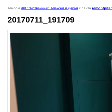
Альбом
ЖК "Лиственный" Алексей и Дарья
с сайта
remontpite
20170711_191709