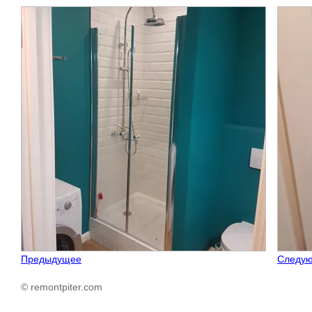
Предыдущее
Следу
© remontpiter.com