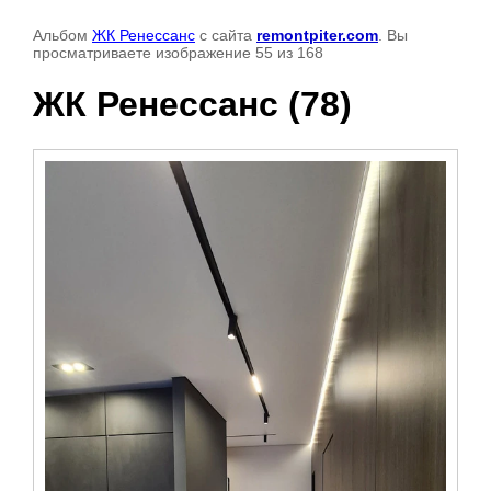
Альбом
ЖК Ренессанс
с сайта
remontpiter.com
. Вы
просматриваете изображение 55 из 168
ЖК Ренессанс (78)